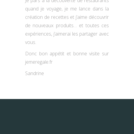
Je pars à la découverte de restaurants
quand je voyage, je me lance dans la
création de recettes et j’aime découvrir
de nouveaux produits… et toutes ces
expériences, j’aimerai les partager avec
vous.
Donc bon appétit et bonne visite sur
jemeregale.fr
Sandrine