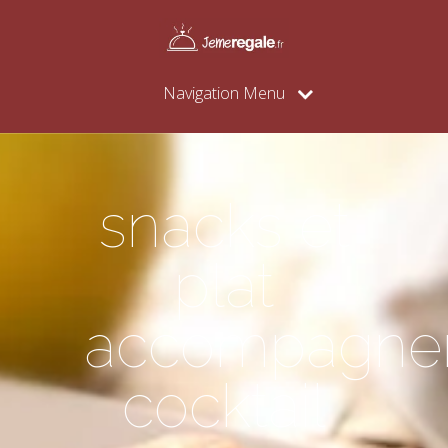
Navigation Menu
snacks et
plat
accompagne
cocktail