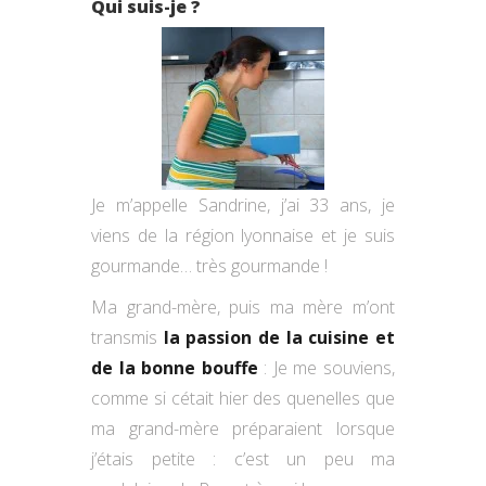
Qui suis-je ?
Je m’appelle Sandrine, j’ai 33 ans, je
viens de la région lyonnaise et je suis
gourmande… très gourmande !
Ma grand-mère, puis ma mère m’ont
transmis
la passion de la cuisine et
de la bonne bouffe
: Je me souviens,
comme si cétait hier des quenelles que
ma grand-mère préparaient lorsque
j’étais petite : c’est un peu ma