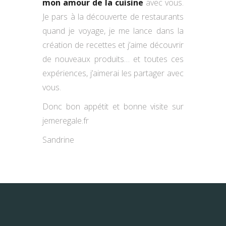
mon amour de la cuisine
avec vous.
Je pars à la découverte de restaurants
quand je voyage, je me lance dans la
création de recettes et j’aime découvrir
de nouveaux produits… et toutes ces
expériences, j’aimerai les partager avec
vous.
Donc bon appétit et bonne visite sur
jemeregale.fr
Sandrine