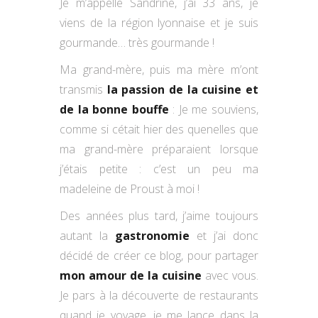
Je m’appelle Sandrine, j’ai 33 ans, je
viens de la région lyonnaise et je suis
gourmande… très gourmande !
Ma grand-mère, puis ma mère m’ont
transmis
la passion de la cuisine et
de la bonne bouffe
: Je me souviens,
comme si cétait hier des quenelles que
ma grand-mère préparaient lorsque
j’étais petite : c’est un peu ma
madeleine de Proust à moi !
Des années plus tard, j’aime toujours
autant la
gastronomie
et j’ai donc
décidé de créer ce blog, pour partager
mon amour de la cuisine
avec vous.
Je pars à la découverte de restaurants
quand je voyage, je me lance dans la