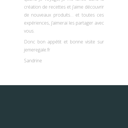
création de recettes et j’aime découvrir
de nouveaux produits… et toutes ces
expériences, j’aimerai les partager avec
vous.
Donc bon appétit et bonne visite sur
jemeregale.fr
Sandrine