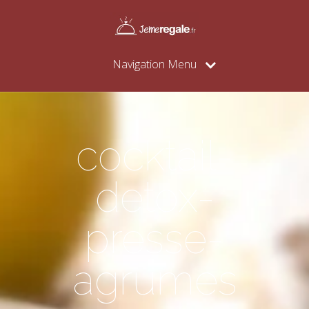
Navigation Menu
cocktail-
detox-
presse-
agrumes