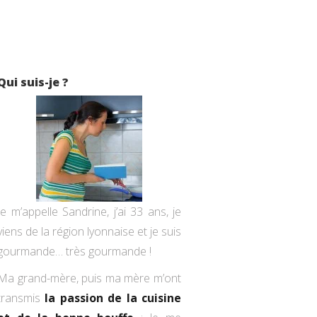
Qui suis-je ?
Je m’appelle Sandrine, j’ai 33 ans, je
viens de la région lyonnaise et je suis
gourmande… très gourmande !
Ma grand-mère, puis ma mère m’ont
transmis
la passion de la cuisine