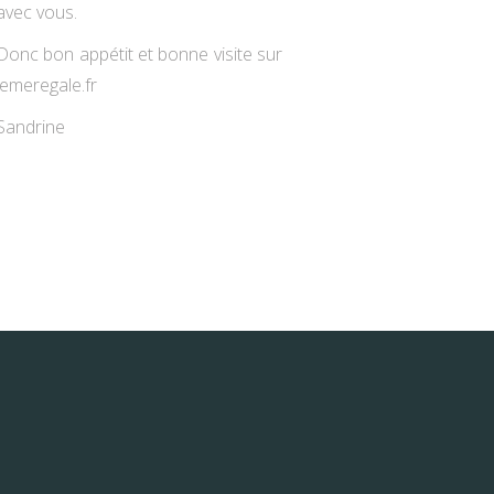
avec vous.
Donc bon appétit et bonne visite sur
jemeregale.fr
Sandrine