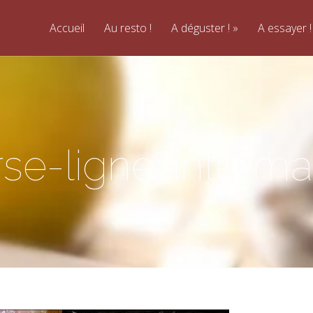
Accueil
Au resto !
A déguster !
A essayer !
se-ligne-interm