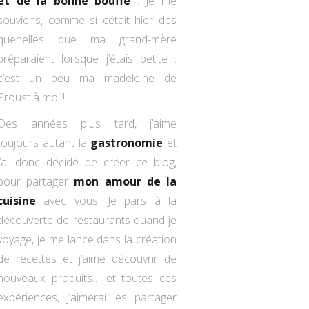
et de la bonne bouffe
: Je me
souviens, comme si cétait hier des
quenelles que ma grand-mère
préparaient lorsque j’étais petite :
c’est un peu ma madeleine de
Proust à moi !
Des années plus tard, j’aime
toujours autant la
gastronomie
et
j’ai donc décidé de créer ce blog,
pour partager
mon amour de la
cuisine
avec vous. Je pars à la
découverte de restaurants quand je
voyage, je me lance dans la création
de recettes et j’aime découvrir de
nouveaux produits… et toutes ces
expériences, j’aimerai les partager