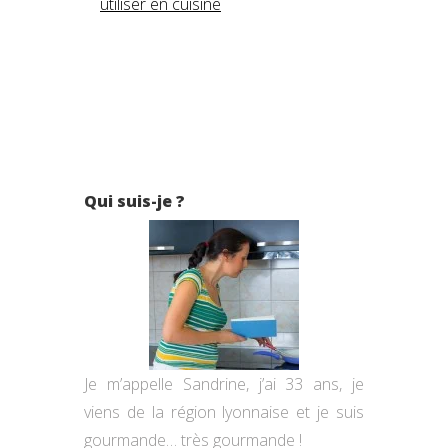
utiliser en cuisine
Qui suis-je ?
Je m’appelle Sandrine, j’ai 33 ans, je
viens de la région lyonnaise et je suis
gourmande… très gourmande !