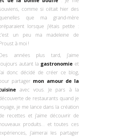
et de la bonne bouffe
: Je me
souviens, comme si cétait hier des
quenelles que ma grand-mère
préparaient lorsque j’étais petite :
c’est un peu ma madeleine de
Proust à moi !
Des années plus tard, j’aime
toujours autant la
gastronomie
et
j’ai donc décidé de créer ce blog,
pour partager
mon amour de la
cuisine
avec vous. Je pars à la
découverte de restaurants quand je
voyage, je me lance dans la création
de recettes et j’aime découvrir de
nouveaux produits… et toutes ces
expériences, j’aimerai les partager