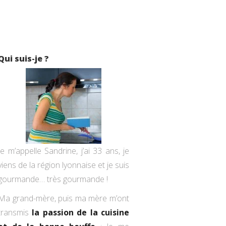
Qui suis-je ?
Je m’appelle Sandrine, j’ai 33 ans, je
viens de la région lyonnaise et je suis
gourmande… très gourmande !
Ma grand-mère, puis ma mère m’ont
transmis
la passion de la cuisine