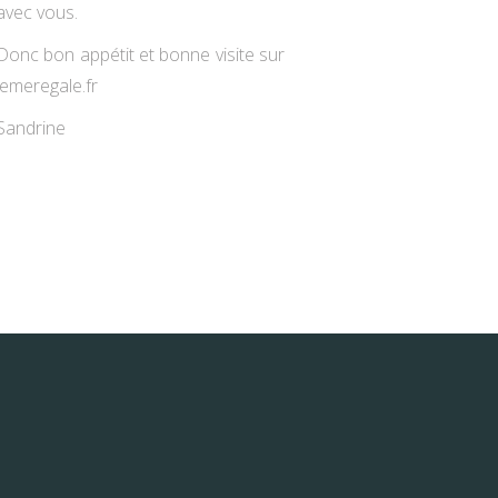
avec vous.
Donc bon appétit et bonne visite sur
jemeregale.fr
Sandrine