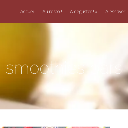
Accueil
Au resto !
A déguster !
A essayer !
smoothies bars