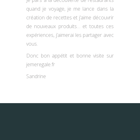
Je pars à la découverte de restaurants
quand je voyage, je me lance dans la
création de recettes et j’aime découvrir
de nouveaux produits… et toutes ces
expériences, j’aimerai les partager avec
vous.
Donc bon appétit et bonne visite sur
jemeregale.fr
Sandrine