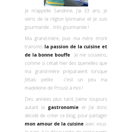
Je m’appelle Sandrine, j’ai 33 ans, je
viens de la région lyonnaise et je suis
gourmande… très gourmande !
Ma grand-mère, puis ma mère m’ont
transmis
la passion de la cuisine et
de la bonne bouffe
: Je me souviens,
comme si cétait hier des quenelles que
ma grand-mère préparaient lorsque
j’étais petite : c’est un peu ma
madeleine de Proust à moi !
Des années plus tard, j’aime toujours
autant la
gastronomie
et j’ai donc
décidé de créer ce blog, pour partager
mon amour de la cuisine
avec vous.