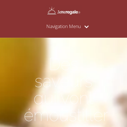
Navigation Menu
Des
saveurs
qui vont
émoustiller