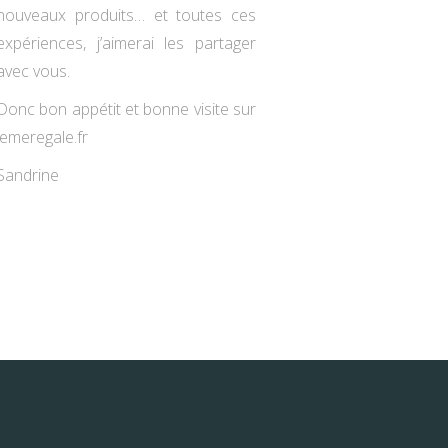
nouveaux produits… et toutes ces
expériences, j’aimerai les partager
avec vous.
Donc bon appétit et bonne visite sur
jemeregale.fr
Sandrine