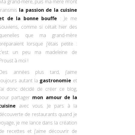
Ma grand-mère, puis ma mère m’ont
transmis
la passion de la cuisine
et de la bonne bouffe
: Je me
souviens, comme si cétait hier des
quenelles que ma grand-mère
préparaient lorsque j’étais petite :
c’est un peu ma madeleine de
Proust à moi !
Des années plus tard, j’aime
toujours autant la
gastronomie
et
j’ai donc décidé de créer ce blog,
pour partager
mon amour de la
cuisine
avec vous. Je pars à la
découverte de restaurants quand je
voyage, je me lance dans la création
de recettes et j’aime découvrir de