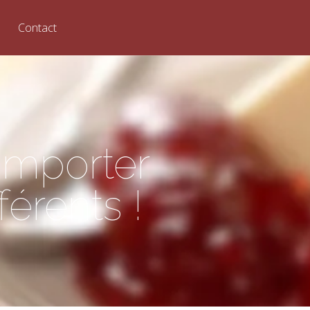
Contact
omporter
férents !