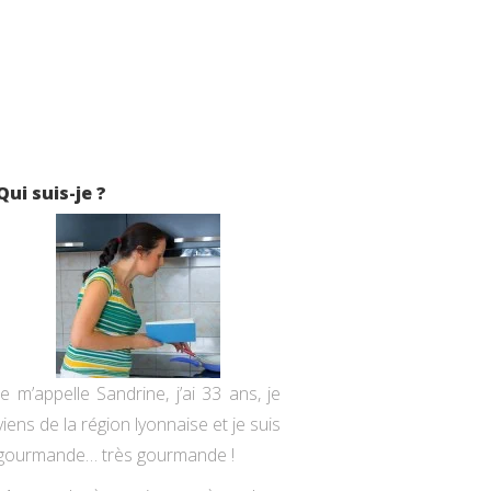
Qui suis-je ?
Je m’appelle Sandrine, j’ai 33 ans, je
viens de la région lyonnaise et je suis
gourmande… très gourmande !