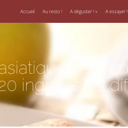
Accueil
Au resto !
A déguster !
A essayer !
 asiatique peut c
20 ingrédients dif