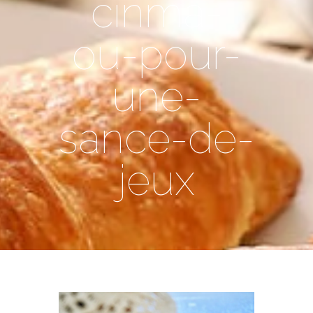
cinma-
ou-pour-
une-
sance-de-
jeux