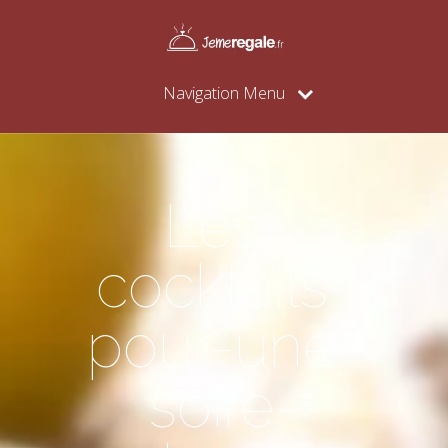
Navigation Menu
Les-
cocktails-
pour-une-
soire-