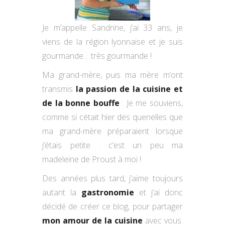
Je m’appelle Sandrine, j’ai 33 ans, je
viens de la région lyonnaise et je suis
gourmande… très gourmande !
Ma grand-mère, puis ma mère m’ont
transmis
la passion de la cuisine et
de la bonne bouffe
: Je me souviens,
comme si cétait hier des quenelles que
ma grand-mère préparaient lorsque
j’étais petite : c’est un peu ma
madeleine de Proust à moi !
Des années plus tard, j’aime toujours
autant la
gastronomie
et j’ai donc
décidé de créer ce blog, pour partager
mon amour de la cuisine
avec vous.