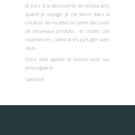
Je pars à la découverte de restaurants
quand je voyage, je me lance dans la
création de recettes et j’aime découvrir
de nouveaux produits… et toutes ces
expériences, j’aimerai les partager avec
vous.
Donc bon appétit et bonne visite sur
jemeregale.fr
Sandrine