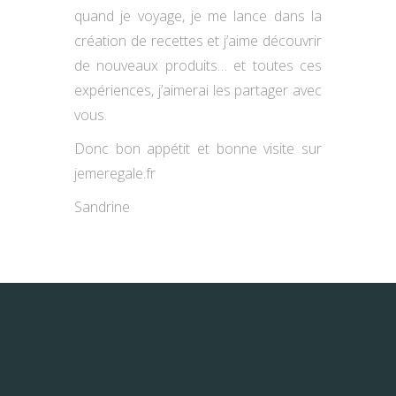
quand je voyage, je me lance dans la
création de recettes et j’aime découvrir
de nouveaux produits… et toutes ces
expériences, j’aimerai les partager avec
vous.
Donc bon appétit et bonne visite sur
jemeregale.fr
Sandrine