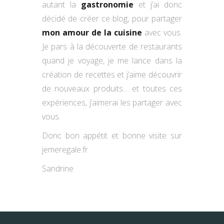
autant la
gastronomie
et j’ai donc
décidé de créer ce blog, pour partager
mon amour de la cuisine
avec vous.
Je pars à la découverte de restaurants
quand je voyage, je me lance dans la
création de recettes et j’aime découvrir
de nouveaux produits… et toutes ces
expériences, j’aimerai les partager avec
vous.
Donc bon appétit et bonne visite sur
jemeregale.fr
Sandrine