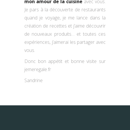
mon amour de la cuisine
avec vous.
Je pars à la découverte de restaurants
quand je voyage, je me lance dans la
création de recettes et j’aime découvrir
de nouveaux produits… et toutes ces
expériences, j’aimerai les partager avec
vous.
Donc bon appétit et bonne visite sur
jemeregale.fr
Sandrine