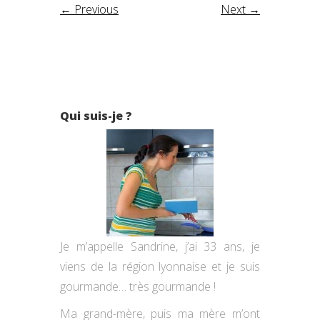
← Previous
Next →
Qui suis-je ?
Je m’appelle Sandrine, j’ai 33 ans, je
viens de la région lyonnaise et je suis
gourmande… très gourmande !
Ma grand-mère, puis ma mère m’ont