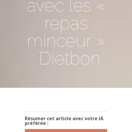
avec les «
repas
minceur »
: Dietbon
Résumer cet article avec votre IA
préférée :