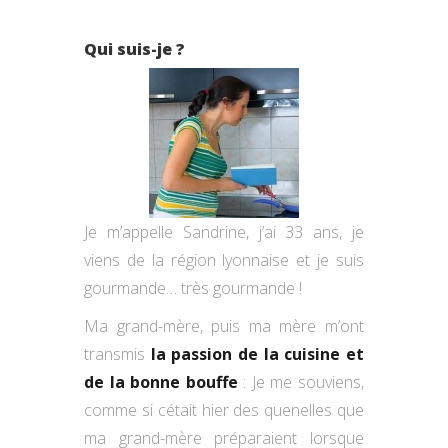
Qui suis-je ?
Je m’appelle Sandrine, j’ai 33 ans, je
viens de la région lyonnaise et je suis
gourmande… très gourmande !
Ma grand-mère, puis ma mère m’ont
transmis
la passion de la cuisine et
de la bonne bouffe
: Je me souviens,
comme si cétait hier des quenelles que
ma grand-mère préparaient lorsque