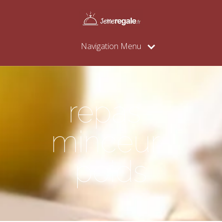
Navigation Menu
repas-
minceur-
poids