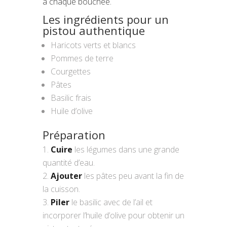
à chaque bouchée.
Les ingrédients pour un
pistou authentique
Haricots verts et blancs
Pommes de terre
Courgettes
Pâtes
Basilic frais
Huile d’olive
Préparation
Cuire
les légumes dans une grande
quantité d’eau.
Ajouter
les pâtes peu avant la fin de
la cuisson.
Piler
le basilic avec de l’ail et
incorporer l’huile d’olive pour obtenir un