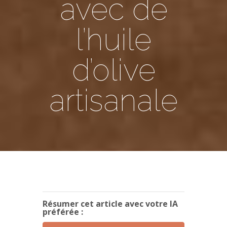
avec de
l’huile
d’olive
artisanale
Résumer cet article avec votre IA
préférée :