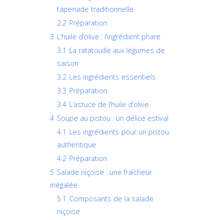
tapenade traditionnelle
2.2
Préparation
3
L’huile d’olive : l’ingrédient phare
3.1
La ratatouille aux légumes de
saison
3.2
Les ingrédients essentiels
3.3
Préparation
3.4
L’astuce de l’huile d’olive
4
Soupe au pistou : un délice estival
4.1
Les ingrédients pour un pistou
authentique
4.2
Préparation
5
Salade niçoise : une fraîcheur
inégalée
5.1
Composants de la salade
niçoise