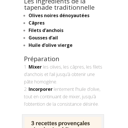
Les ingrédients de la
tapenade traditionnelle
Olives noires dénoyautées
Câpres
Filets d’anchois
Gousses d’ail
Huile d’olive vierge
Préparation
Mixer
les olives, les câpres, les filets
d’anchois et l’ail jusqu’à obtenir une
pâte homogène.
Incorporer
lentement l’huile d’olive,
tout en continuant de mixer, jusqu’à
l’obtention de la consistance désirée.