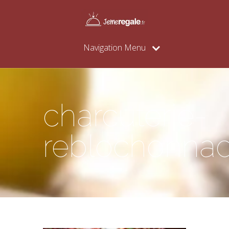
Navigation Menu
charcuterie-
reblochonna