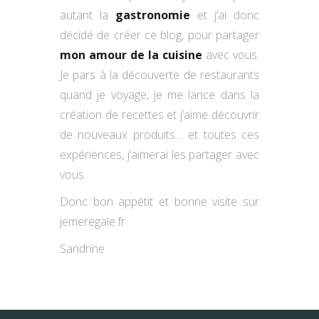
autant la
gastronomie
et j’ai donc
décidé de créer ce blog, pour partager
mon amour de la cuisine
avec vous.
Je pars à la découverte de restaurants
quand je voyage, je me lance dans la
création de recettes et j’aime découvrir
de nouveaux produits… et toutes ces
expériences, j’aimerai les partager avec
vous.
Donc bon appétit et bonne visite sur
jemeregale.fr
Sandrine