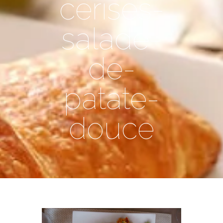
cerises-
salade-
de-
patate-
douce