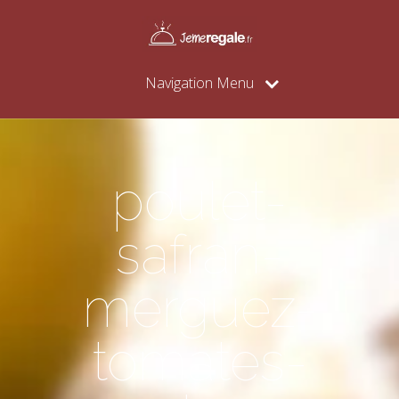
Navigation Menu
poulet-
safran-
merguez-
tomates-