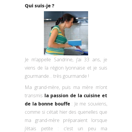
Qui suis-je ?
Je m’appelle Sandrine, j’ai 33 ans, je
viens de la région lyonnaise et je suis
gourmande… très gourmande !
Ma grand-mère, puis ma mère m’ont
transmis
la passion de la cuisine et
de la bonne bouffe
: Je me souviens,
comme si cétait hier des quenelles que
ma grand-mère préparaient lorsque
j’étais petite : c’est un peu ma