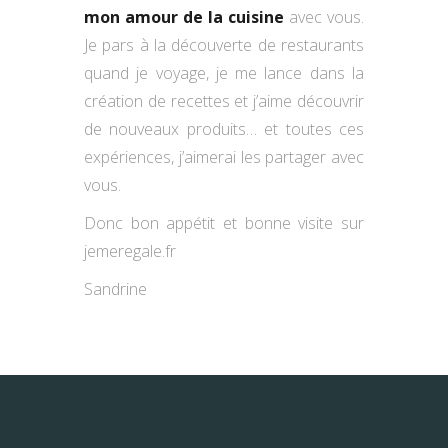
mon amour de la cuisine
avec vous.
Je pars à la découverte de restaurants
quand je voyage, je me lance dans la
création de recettes et j’aime découvrir
de nouveaux produits… et toutes ces
expériences, j’aimerai les partager avec
vous.
Donc bon appétit et bonne visite sur
jemeregale.fr
Sandrine