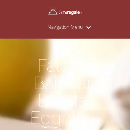
Navigation Menu
Falafel,
Baingan
Bharta,
Eggplant