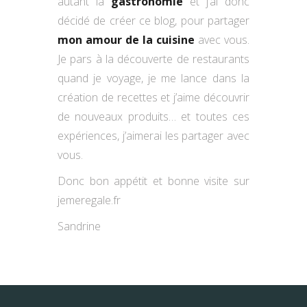
autant la
gastronomie
et j’ai donc
décidé de créer ce blog, pour partager
mon amour de la cuisine
avec vous.
Je pars à la découverte de restaurants
quand je voyage, je me lance dans la
création de recettes et j’aime découvrir
de nouveaux produits… et toutes ces
expériences, j’aimerai les partager avec
vous.
Donc bon appétit et bonne visite sur
jemeregale.fr
Sandrine