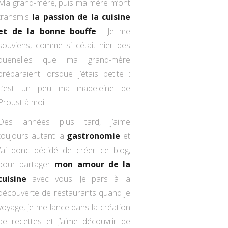
Ma grand-mère, puis ma mère m’ont
transmis
la passion de la cuisine
et de la bonne bouffe
: Je me
souviens, comme si cétait hier des
quenelles que ma grand-mère
préparaient lorsque j’étais petite :
c’est un peu ma madeleine de
Proust à moi !
Des années plus tard, j’aime
toujours autant la
gastronomie
et
j’ai donc décidé de créer ce blog,
pour partager
mon amour de la
cuisine
avec vous. Je pars à la
découverte de restaurants quand je
voyage, je me lance dans la création
de recettes et j’aime découvrir de