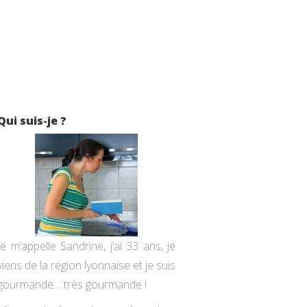
Qui suis-je ?
Je m’appelle Sandrine, j’ai 33 ans, je
viens de la région lyonnaise et je suis
gourmande… très gourmande !