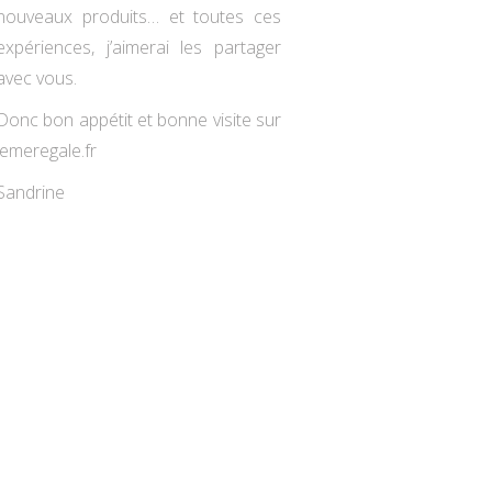
nouveaux produits… et toutes ces
expériences, j’aimerai les partager
avec vous.
Donc bon appétit et bonne visite sur
jemeregale.fr
Sandrine