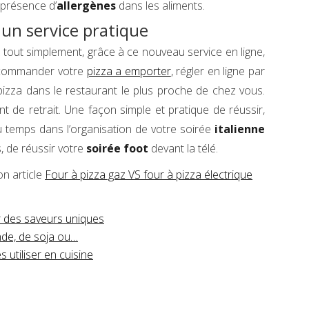
 présence d’
allergènes
dans les aliments.
 un service pratique
 tout simplement, grâce à ce nouveau service en ligne,
e, commander votre
pizza a emporter
, régler en ligne par
 pizza dans le restaurant le plus proche de chez vous.
 de retrait. Une façon simple et pratique de réussir,
temps dans l’organisation de votre soirée
italienne
, de réussir votre
soirée foot
devant la télé.
on article
Four à pizza gaz VS four à pizza électrique
r des saveurs uniques
nde, de soja ou…
 utiliser en cuisine