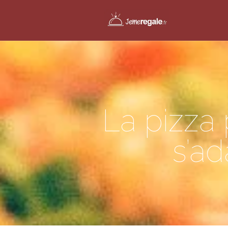
La pizza 
s’ad