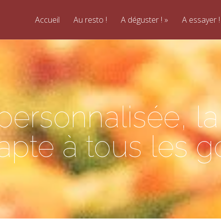
Accueil
Au resto !
A déguster !
A essayer !
personnalisée, la
apte à tous les g