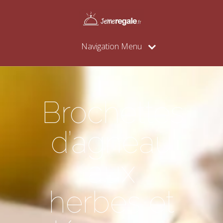
Navigation Menu
Brochettes
d’agneau
aux
herbes et