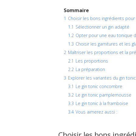
Sommaire
1
Choisir les bons ingrédients pour 
1.1
Sélectionner un gin adapté
1.2
Opter pour une eau tonique d
1.3
Choisir les garnitures et les g
2
Maîtriser les proportions et la pr
2.1
Les proportions
2.2
La préparation
3
Explorer les variantes du gin tonic
3.1
Le gin tonic concombre
3.2
Le gin tonic pamplemousse
3.3
Le gin tonic à la framboise
3.4
Vous aimerez aussi :
Choisir les bons ingréd