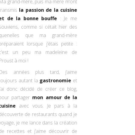
Ma grand-mère, puis ma mère m’ont
transmis
la passion de la cuisine
et de la bonne bouffe
: Je me
souviens, comme si cétait hier des
quenelles que ma grand-mère
préparaient lorsque j’étais petite :
c’est un peu ma madeleine de
Proust à moi !
Des années plus tard, j’aime
toujours autant la
gastronomie
et
j’ai donc décidé de créer ce blog,
pour partager
mon amour de la
cuisine
avec vous. Je pars à la
découverte de restaurants quand je
voyage, je me lance dans la création
de recettes et j’aime découvrir de