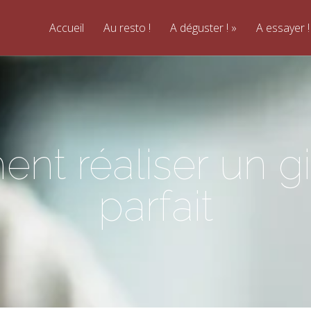
Accueil
Au resto !
A déguster !
A essayer !
t réaliser un gi
parfait