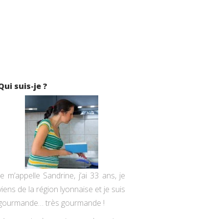
Qui suis-je ?
Je m’appelle Sandrine, j’ai 33 ans, je
viens de la région lyonnaise et je suis
gourmande… très gourmande !