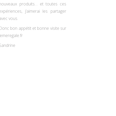
nouveaux produits… et toutes ces
expériences, j’aimerai les partager
avec vous.
Donc bon appétit et bonne visite sur
jemeregale.fr
Sandrine