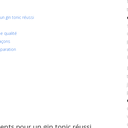
un gin tonic réussi
e qualité
laçons
éparation
ients pour un gin tonic réussi