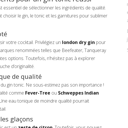
est essentiel de sélectionner les ingrédients de qualité.
hoisir le gin, le tonic et les garnitures pour sublimer
pté
ir votre cocktail. Privilégiez un
london dry gin
pour
s marques renommées telles que Beefeater, Tanqueray
es options. Toutefois, n’hésitez pas à explorer
che d’originalité.
que de qualité
é du gin tonic. Ne sous-estimez pas son importance !
alité comme
Fever-Tree
ou
Schweppes Indian
Une eau tonique de moindre qualité pourrait
ail.
 les glaçons
nic est un
zeste de citron
. Toutefois, vous pouvez