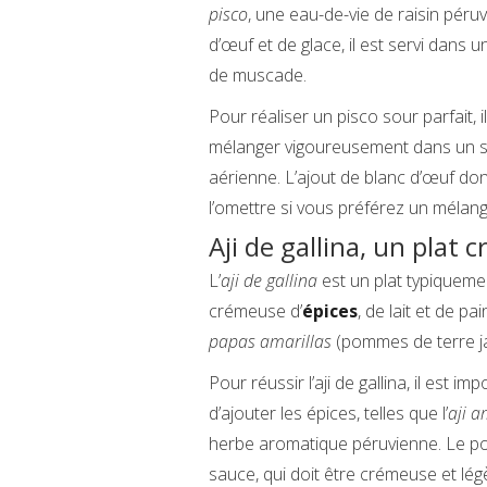
pisco
, une eau-de-vie de raisin péruv
d’œuf et de glace, il est servi dans
de muscade.
Pour réaliser un pisco sour parfait, i
mélanger vigoureusement dans un s
aérienne. L’ajout de blanc d’œuf do
l’omettre si vous préférez un mélang
Aji de gallina, un plat 
L’
aji de gallina
est un plat typiqueme
crémeuse d’
épices
, de lait et de p
papas amarillas
(pommes de terre ja
Pour réussir l’aji de gallina, il est im
d’ajouter les épices, telles que l’
aji a
herbe aromatique péruvienne. Le poule
sauce, qui doit être crémeuse et lé