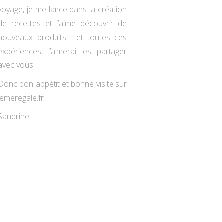
voyage, je me lance dans la création
de recettes et j’aime découvrir de
nouveaux produits… et toutes ces
expériences, j’aimerai les partager
avec vous.
Donc bon appétit et bonne visite sur
jemeregale.fr
Sandrine