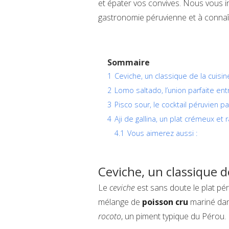
et épater vos convives. Nous vous 
gastronomie péruvienne et à connaîtr
Sommaire
1
Ceviche, un classique de la cuisi
2
Lomo saltado, l’union parfaite ent
3
Pisco sour, le cocktail péruvien p
4
Aji de gallina, un plat crémeux et r
4.1
Vous aimerez aussi :
Ceviche, un classique d
Le
ceviche
est sans doute le plat péru
mélange de
poisson cru
mariné dans
rocoto
, un piment typique du Pérou.