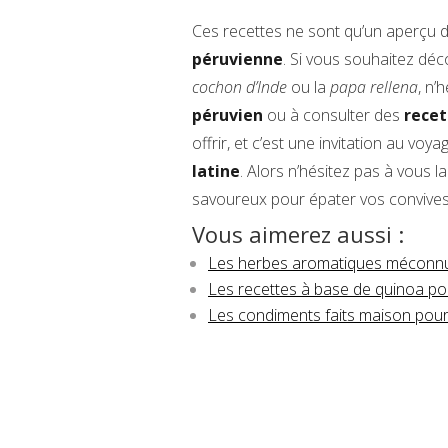
Ces recettes ne sont qu’un aperçu de
péruvienne
. Si vous souhaitez déc
cochon d’Inde
ou la
papa rellena
, n’
péruvien
ou à consulter des
recet
offrir, et c’est une invitation au voy
latine
. Alors n’hésitez pas à vous l
savoureux pour épater vos convives e
Vous aimerez aussi :
Les herbes aromatiques méconnue
Les recettes à base de quinoa pou
Les condiments faits maison pou