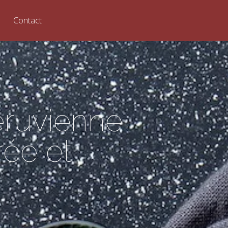
Contact
éruvienne
rée et