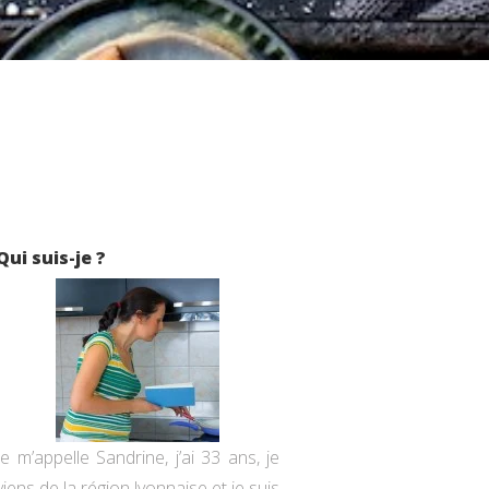
Qui suis-je ?
Je m’appelle Sandrine, j’ai 33 ans, je
viens de la région lyonnaise et je suis