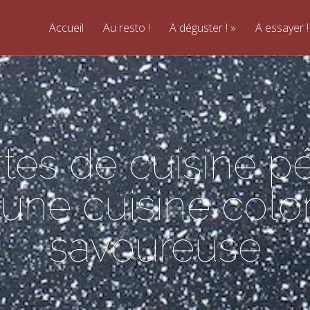
Accueil
Au resto !
A déguster !
A essayer !
ttes de cuisine p
une cuisine colo
savoureuse