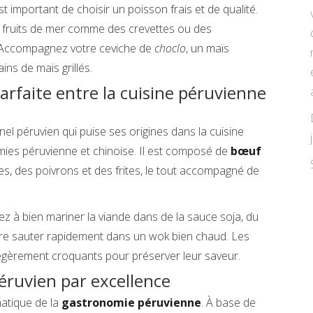
st important de choisir un poisson frais et de qualité.
 fruits de mer comme des crevettes ou des
s. Accompagnez votre ceviche de
choclo
, un maïs
ains de maïs grillés.
arfaite entre la cuisine péruvienne
nnel péruvien qui puise ses origines dans la cuisine
omies péruvienne et chinoise. Il est composé de
bœuf
s, des poivrons et des frites, le tout accompagné de
lez à bien mariner la viande dans de la sauce soja, du
faire sauter rapidement dans un wok bien chaud. Les
légèrement croquants pour préserver leur saveur.
péruvien par excellence
atique de la
gastronomie péruvienne
. À base de