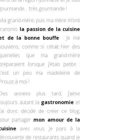
gourmande… très gourmande !
Ma grand-mère, puis ma mère m’ont
transmis
la passion de la cuisine
et de la bonne bouffe
: Je me
souviens, comme si cétait hier des
quenelles que ma grand-mère
préparaient lorsque j’étais petite :
c’est un peu ma madeleine de
Proust à moi !
Des années plus tard, j’aime
toujours autant la
gastronomie
et
j’ai donc décidé de créer ce blog,
pour partager
mon amour de la
cuisine
avec vous. Je pars à la
découverte de restaurants quand je