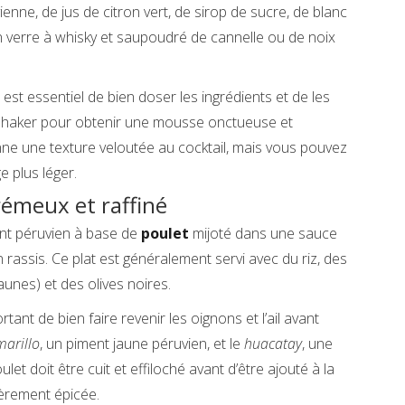
ienne, de jus de citron vert, de sirop de sucre, de blanc
 un verre à whisky et saupoudré de cannelle ou de noix
l est essentiel de bien doser les ingrédients et de les
haker pour obtenir une mousse onctueuse et
nne une texture veloutée au cocktail, mais vous pouvez
e plus léger.
crémeux et raffiné
nt péruvien à base de
poulet
mijoté dans une sauce
ain rassis. Ce plat est généralement servi avec du riz, des
unes) et des olives noires.
portant de bien faire revenir les oignons et l’ail avant
marillo
, un piment jaune péruvien, et le
huacatay
, une
t doit être cuit et effiloché avant d’être ajouté à la
gèrement épicée.