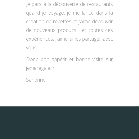
Je pars à la découverte de restaurants
quand je voyage, je me lance dans la
création de recettes et j’aime découvrir
de nouveaux produits… et toutes ces
expériences, j’aimerai les partager avec
vous.
Donc bon appétit et bonne visite sur
jemeregale.fr
Sandrine