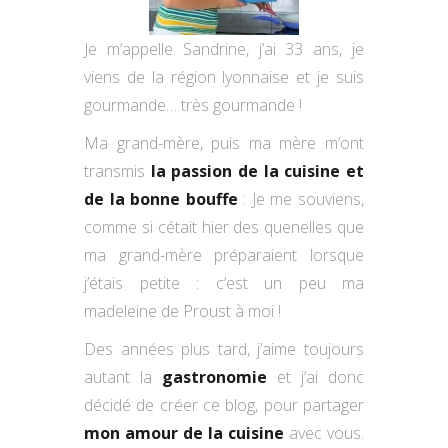
Je m’appelle Sandrine, j’ai 33 ans, je
viens de la région lyonnaise et je suis
gourmande… très gourmande !
Ma grand-mère, puis ma mère m’ont
transmis
la passion de la cuisine et
de la bonne bouffe
: Je me souviens,
comme si cétait hier des quenelles que
ma grand-mère préparaient lorsque
j’étais petite : c’est un peu ma
madeleine de Proust à moi !
Des années plus tard, j’aime toujours
autant la
gastronomie
et j’ai donc
décidé de créer ce blog, pour partager
mon amour de la cuisine
avec vous.