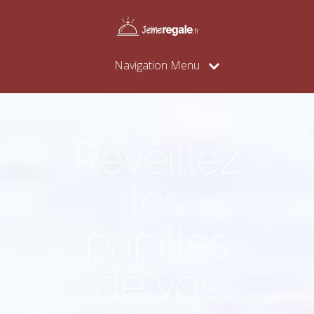
Navigation Menu
Réveillez
les
papilles
de vos