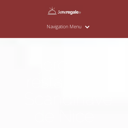
Navigation Menu
Fjord : Le
restaurant
Scandinave
de Nice