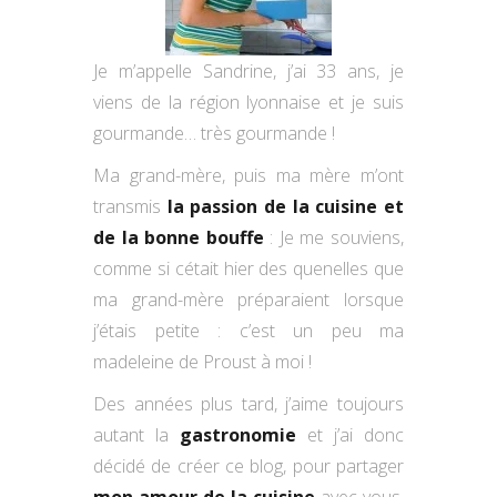
Je m’appelle Sandrine, j’ai 33 ans, je
viens de la région lyonnaise et je suis
gourmande… très gourmande !
Ma grand-mère, puis ma mère m’ont
transmis
la passion de la cuisine et
de la bonne bouffe
: Je me souviens,
comme si cétait hier des quenelles que
ma grand-mère préparaient lorsque
j’étais petite : c’est un peu ma
madeleine de Proust à moi !
Des années plus tard, j’aime toujours
autant la
gastronomie
et j’ai donc
décidé de créer ce blog, pour partager
mon amour de la cuisine
avec vous.