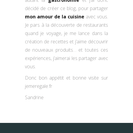
autant la
gastronomie
et j’ai donc
décidé de créer ce blog, pour partager
mon amour de la cuisine
avec vous.
Je pars à la découverte de restaurants
quand je voyage, je me lance dans la
création de recettes et j’aime découvrir
de nouveaux produits… et toutes ces
expériences, j’aimerai les partager avec
vous.
Donc bon appétit et bonne visite sur
jemeregale.fr
Sandrine