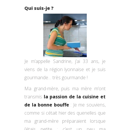
Qui suis-je ?
Je m’appelle Sandrine, j’ai 33 ans, je
viens de la région lyonnaise et je suis
gourmande… très gourmande !
Ma grand-mère, puis ma mère m’ont
transmis
la passion de la cuisine et
de la bonne bouffe
: Je me souviens,
comme si cétait hier des quenelles que
ma grand-mère préparaient lorsque
j’étais petite : c’est un peu ma