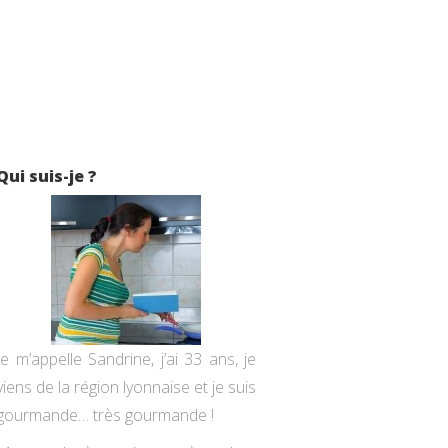
Qui suis-je ?
Je m’appelle Sandrine, j’ai 33 ans, je
viens de la région lyonnaise et je suis
gourmande… très gourmande !