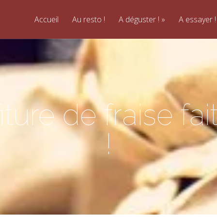
Accueil
Au resto !
A déguster !
A essayer !
ture de fraise fa
!