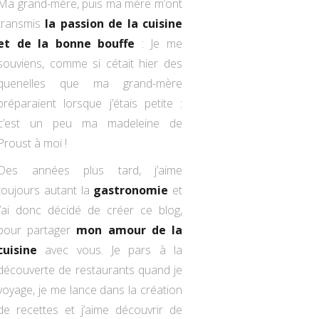
Ma grand-mère, puis ma mère m’ont
transmis
la passion de la cuisine
et de la bonne bouffe
: Je me
souviens, comme si cétait hier des
quenelles que ma grand-mère
préparaient lorsque j’étais petite :
c’est un peu ma madeleine de
Proust à moi !
Des années plus tard, j’aime
toujours autant la
gastronomie
et
j’ai donc décidé de créer ce blog,
pour partager
mon amour de la
cuisine
avec vous. Je pars à la
découverte de restaurants quand je
voyage, je me lance dans la création
de recettes et j’aime découvrir de