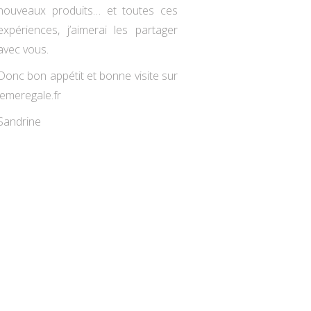
nouveaux produits… et toutes ces
expériences, j’aimerai les partager
avec vous.
Donc bon appétit et bonne visite sur
jemeregale.fr
Sandrine