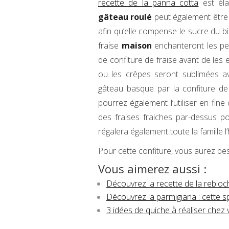
recette de la panna cotta
est éla
gâteau roulé
peut également être f
afin qu’elle compense le sucre du bi
fraise
maison
enchanteront les pet
de confiture de fraise avant de les
ou les crêpes seront sublimées av
gâteau basque par la confiture de 
pourrez également l’utiliser en fin
des fraises fraiches par-dessus pou
régalera également toute la famille l
Pour cette confiture, vous aurez bes
Vous aimerez aussi :
Découvrez la recette de la reblo
Découvrez la parmigiana : cette spéc
3 idées de quiche à réaliser chez 