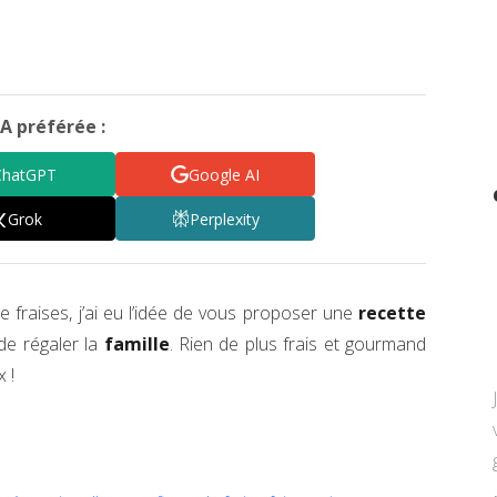
A préférée :
ChatGPT
Google AI
Grok
Perplexity
de fraises, j’ai eu l’idée de vous proposer une
recette
 de régaler la
famille
. Rien de plus frais et gourmand
 !